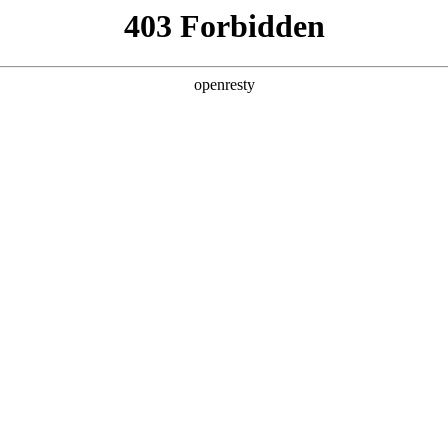
您需要什么帮助？
请填写您的相关情况，我们将及时联系您反馈处
*
公司
*
姓名
*
电话